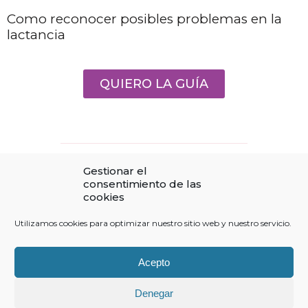
Como reconocer posibles problemas en la
lactancia
QUIERO LA GUÍA
Gestionar el
consentimiento de las
cookies
Aviso Legal
Utilizamos cookies para optimizar nuestro sitio web y nuestro servicio.
Política de privacidad
Acepto
Política de cookies
Contacto
Denegar