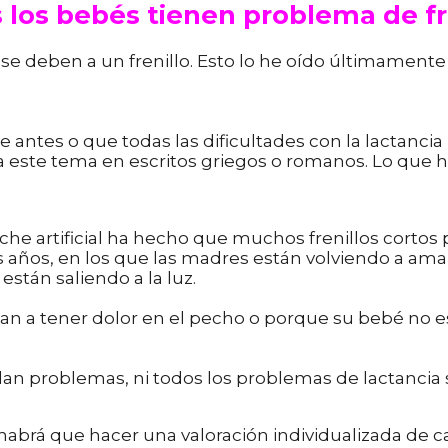
 los bebés tienen problema de fr
e deben a un frenillo. Esto lo he oído últimamente p
ntes o que todas las dificultades con la lactancia p
 a este tema en escritos griegos o romanos. Lo que
che artificial ha hecho que muchos frenillos cortos
os años, en los que las madres están volviendo a a
tán saliendo a la luz. ⁣
n a tener dolor en el pecho o porque su bebé no 
dan problemas, ni todos los problemas de lactancia se
habrá que hacer una valoración individualizada de ca