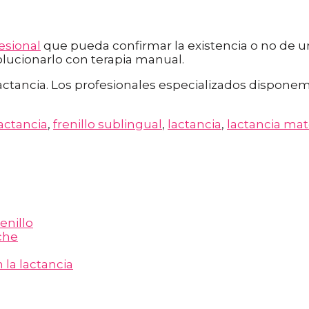
esional
que pueda confirmar la existencia o no de un
olucionarlo con terapia manual.
 lactancia. Los profesionales especializados dispon
lactancia
,
frenillo sublingual
,
lactancia
,
lactancia ma
enillo
che
la lactancia